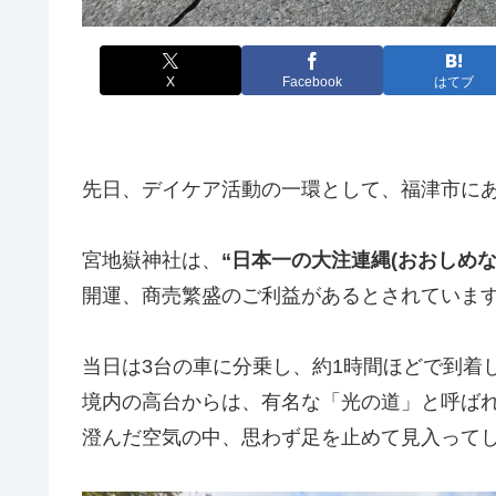
X
Facebook
はてブ
先日、デイケア活動の一環として、福津市に
宮地嶽神社は、
“日本一の大注連縄(おおしめな
開運、商売繁盛のご利益があるとされていま
当日は3台の車に分乗し、約1時間ほどで到着
境内の高台からは、有名な「光の道」と呼ば
澄んだ空気の中、思わず足を止めて見入って