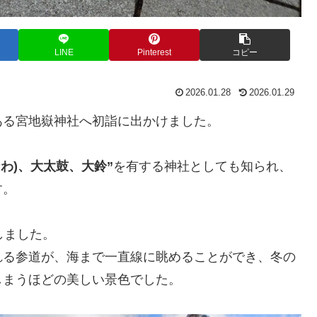
LINE
Pinterest
コピー
2026.01.28
2026.01.29
ある宮地嶽神社へ初詣に出かけました。
わ)、大太鼓、大鈴”
を有する神社としても知られ、
す。
しました。
れる参道が、海まで一直線に眺めることができ、冬の
しまうほどの美しい景色でした。